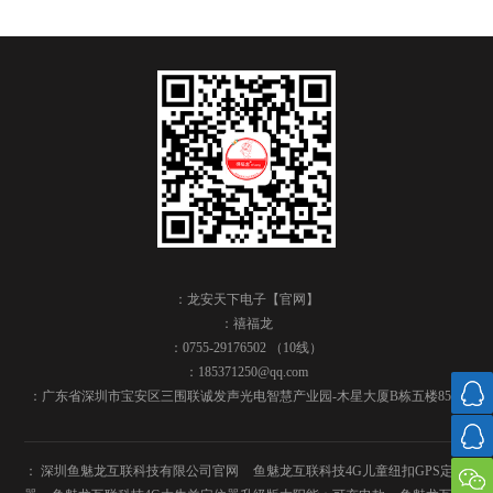
：龙安天下电子【官网】
：禧福龙
：0755-29176502 （10线）
：185371250@qq.com
：广东省深圳市宝安区三围联诚发声光电智慧产业园-木星大厦B栋五楼8504
：
深圳鱼魅龙互联科技有限公司官网
鱼魅龙互联科技4G儿童纽扣GPS定位