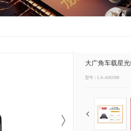
大广角车载星光级
型号：LA-AHD308