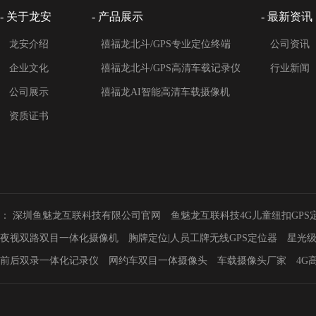
- 关于龙安
- 产品展示
- 最新资讯
龙安介绍
禧福龙北斗/GPS专业定位终端
公司资讯
企业文化
禧福龙北斗/GPS高清车载记录仪
行业新闻
公司展示
禧福龙AI智能高清车载摄像机
资质证书
：
深圳鱼魅龙互联科技有限公司官网
鱼魅龙互联科技4G儿童纽扣GPS
夜视双路双目一体化摄像机
胸牌定位|人员工牌无线GPS定位器
星光
前后双录一体化记录仪
网约车双目一体摄像头
车载摄像头厂家
4G