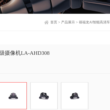
首页
>
产品展示
>
禧福龙AI智能高清
摄像机LA-AHD308