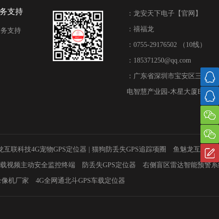
服务支持
：龙安天下电子【官网】
：禧福龙
服务支持
：0755-29176502 （10线）
：185371250@qq.com
：广东省深圳市宝安区三围联
电智慧产业园-木星大厦B栋五楼8
龙互联科技4G宠物GPS定位器 | 猫狗防丢失GPS追踪项圈
鱼魅龙互联科
车载视频主动安全监控终端
防丢失GPS定位器
右侧盲区雷达智能预警系
录像机厂家
4G全网通北斗GPS车载定位器